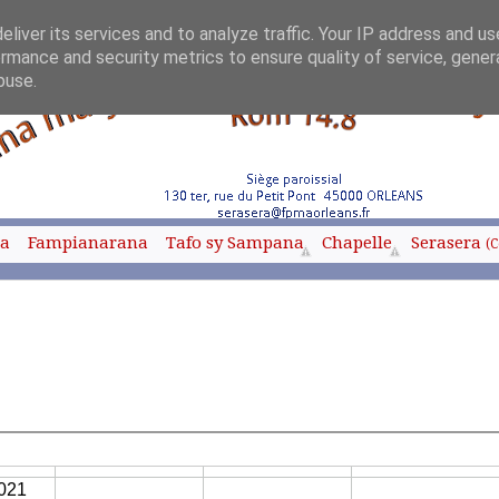
liver its services and to analyze traffic. Your IP address and u
rmance and security metrics to ensure quality of service, gene
buse.
oa
Fampianarana
Tafo sy Sampana
Chapelle
Serasera
(C