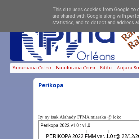
This site uses cookies from Google to de
are shared with Google along with perfo
statistics, and to detect and address a
Fanoroana
Fanolorana
Edito
Anjara S
(Index)
(Intro)
Perikopa
Ity ny isak'Alahady FPMA miaraka @ loko