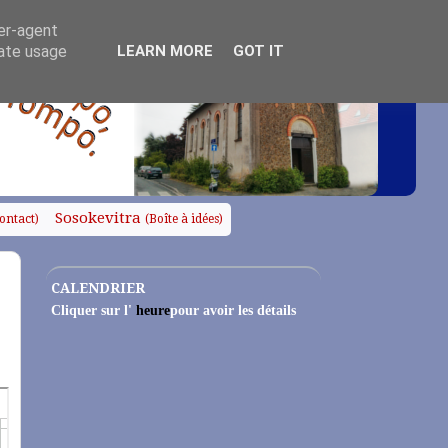
ser-agent
rate usage
LEARN MORE
GOT IT
Sosokevitra
ontact)
(Boîte à idées)
CALENDRIER
Cliquer sur l'
heure
pour avoir les détails