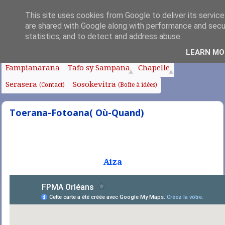
This site uses cookies from Google to deliver its service
are shared with Google along with performance and secur
statistics, and to detect and address abuse.
Fanoroana
Fanolorana
Edito
Anjara Soa
LEARN MO
(Index)
(Intro)
Fampianarana
Tafo sy Sampana
Chapelle
Serasera
Sosokevitra
(Contact)
(Boîte à idées)
Toerana-Fotoana( Où-Quand)
Aiza