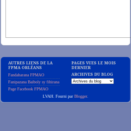
AUTRES LIENS DE LA
PAGES VUES LE MOIS
FPMA ORLÉANS
DERNIER
ARCHIVES DU BLOG
Fandaharana FPMAO
Fanipazana Baiboly sy fihirana
Page Facebook FPMAO
LVAH. Fourni par
Blogger
.