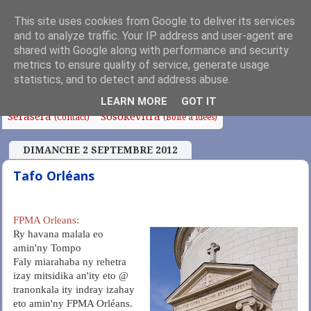
This site uses cookies from Google to deliver its services
and to analyze traffic. Your IP address and user-agent are
shared with Google along with performance and security
metrics to ensure quality of service, generate usage
Fanoroana
Fanolorana
Edito
Anjara Soa
(Index)
(Intro)
statistics, and to detect and address abuse.
Fampianarana
Tafo sy Sampana
Chapelle
LEARN MORE
GOT IT
Serasera
Sosokevitra
(Contact)
(Boîte à idées)
DIMANCHE 2 SEPTEMBRE 2012
Tafo Orléans
F
PMA Orleans:
Ry havana malala eo
amin'ny Tompo
Faly miarahaba ny rehetra
izay mitsidika an'ity eto @
tranonkala ity indray izahay
eto amin'ny FPMA Orléans.