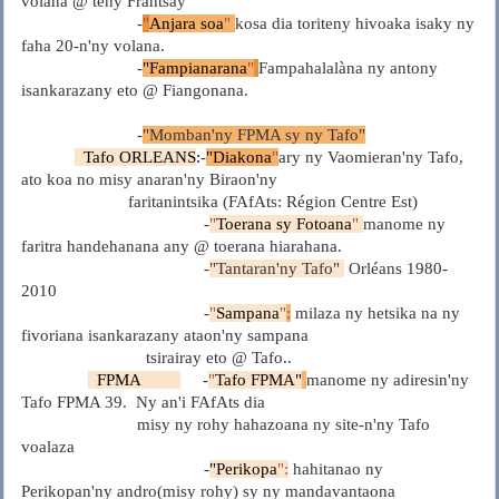
volana @ teny Frantsay
-
"
Anjara soa
"
kosa dia toriteny hivoaka isaky ny
faha 20-n'ny volana.
-
"Fampianarana
"
Fampahalalàna ny antony
isankarazany eto @ Fiangonana.
-
"Momban'ny FPMA sy ny Tafo"
Tafo ORLEANS
:
-
"Diakona
"
ary ny Vaomieran'ny Tafo,
ato koa no misy anaran'ny Biraon'ny
faritanintsika (FAfAts: Région Centre Est)
-
"
Toerana sy Fotoana
"
manome ny
faritra handehanana any @ toerana hiarahana.
-
"Tantaran'ny Tafo"
Orléans 1980-
2010
-
"
Sampana
"
:
milaza ny hetsika na ny
fivoriana isankarazany ataon'ny sampana
tsirairay eto @ Tafo..
FPMA
-
"
Tafo FPMA"
manome ny adiresin'ny
Tafo FPMA 39. Ny an'i FAfAts dia
misy ny rohy hahazoana ny site-n'ny Tafo
voalaza
-
"Perikopa
":
hahitanao ny
Perikopan'ny andro(misy rohy) sy ny mandavantaona