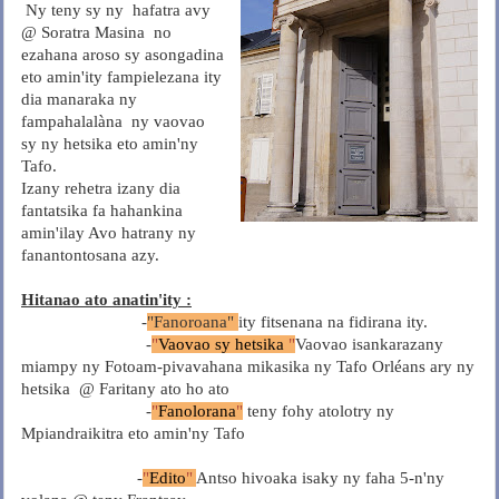
Ny teny sy ny hafatra avy
@ Soratra Masina no
ezahana aroso sy asongadina
eto amin'ity fampielezana ity
dia manaraka ny
fampahalalàna ny vaovao
sy ny hetsika eto amin'ny
Tafo.
Izany rehetra izany dia
fantatsika fa hahankina
amin'ilay Avo hatrany ny
fanantontosana azy.
Hitanao ato anatin'ity :
-
"Fanoroana"
ity fitsenana na fidirana ity.
-
"
Vaovao sy hetsika
"
Vaovao isankarazany
miampy ny Fotoam-pivavahana mikasika ny Tafo Orléans ary ny
hetsika @ Faritany ato ho ato
-
"
Fanolorana
"
teny fohy atolotry ny
Mpiandraikitra eto amin'ny Tafo
-
"
Edito
"
Antso hivoaka isaky ny faha 5-n'ny