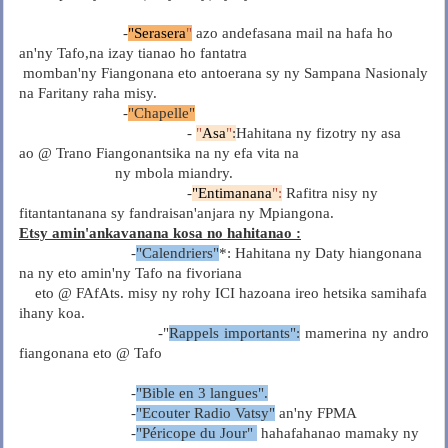
-
"Serasera
"
azo andefasana mail na hafa ho
an'ny Tafo,na izay tianao ho fantatra
momban'ny Fiangonana eto antoerana sy ny Sampana Nasionaly
na Faritany raha misy.
-
"Chapelle"
-
"
Asa
"
:
Hahitana ny fizotry ny asa
ao @ Trano Fiangonantsika na ny efa vita na
ny mbola miandry.
-
"Entimanana
":
Rafitra nisy ny
fitantantanana sy fandraisan'anjara ny Mpiangona.
Etsy amin'ankavanana kosa no hahitanao :
-
"Calendriers"
*: Hahitana ny Daty hiangonana
na ny eto amin'ny Tafo na fivoriana
eto @ FAfAts. misy ny rohy ICI hazoana ireo hetsika samihafa
ihany koa.
-"
Rappels importants":
mamerina ny andro
fiangonana eto @ Tafo
-
"Bible en 3 langues".
-
"Ecouter Radio Vatsy"
an'ny FPMA
-
"Péricope du Jour"
hahafahanao mamaky ny