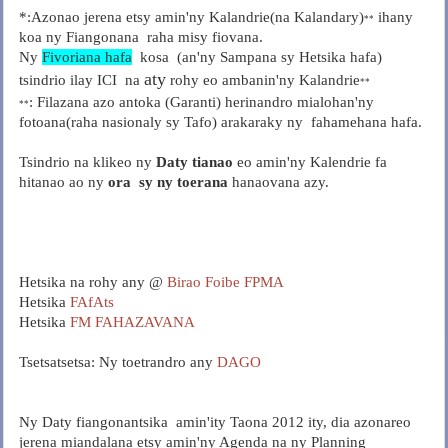
*:Azonao jerena etsy amin'ny Kalandrie(na Kalandary)
ihany
**
koa ny Fiangonana raha misy fiovana.
Ny
Fivoriana hafa
kosa
(an'ny Sampana sy Hetsika hafa)
aty
tsindrio ilay ICI na
rohy eo ambanin'ny Kalandrie
**
: Filazana azo antoka (Garanti) herinandro mialohan'ny
**
fotoana(raha nasionaly sy Tafo) arakaraky ny fahamehana hafa.
Tsindrio na klikeo ny
Daty tianao
eo amin'ny Kalendrie fa
hitanao ao ny
ora sy ny toerana
hanaovana azy.
Hetsika na rohy any @
Birao Foibe FPMA
Hetsika
FAfAts
Hetsika
FM FAHAZAVANA
Tsetsatsetsa: Ny toetrandro any
DAGO
Ny Daty fiangonantsika amin'ity Taona 2012 ity, dia azonareo
jerena miandalana etsy amin'ny Agenda na ny Planning