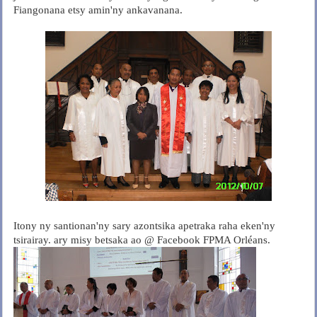
Fiangonana etsy amin'ny ankavanana.
Itony ny santionan'ny sary azontsika apetraka raha eken'ny
tsirairay. ary misy betsaka ao @ Facebook FPMA Orléans.