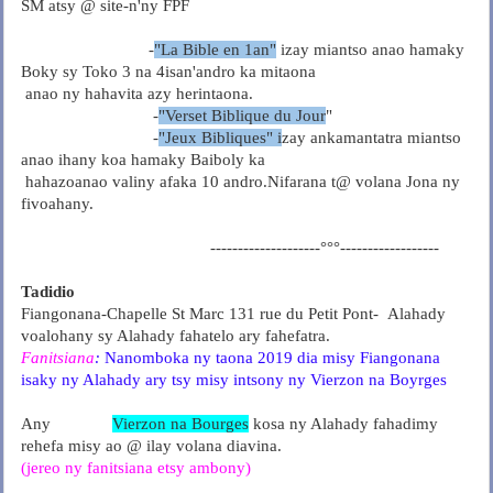
SM atsy @ site-n'ny FPF
-
"La Bible en 1an"
izay miantso anao hamaky
Boky sy Toko 3 na 4isan'andro ka mitaona
anao ny hahavita azy herintaona.
-
"Verset Biblique du Jour
"
-
"Jeux Bibliques" i
zay ankamantatra miantso
anao ihany koa hamaky Baiboly ka
hahazoanao valiny afaka 10 andro.Nifarana t@ volana Jona ny
fivoahany.
--------------------°°°------------------
Tadidio
Fiangonana-Chapelle St Marc 131 rue du Petit Pont-
Alahady
voalohany sy Alahady fahatelo ary fahefatra.
Fanitsiana
:
Nanomboka ny taona 2019 dia misy Fiangonana
isaky ny Alahady ary tsy misy intsony ny Vierzon na Boyrges
Any
Vierzon na Bourges
kosa ny Alahady fahadimy
rehefa misy ao @ ilay volana diavina.
(jereo ny fanitsiana etsy ambony)