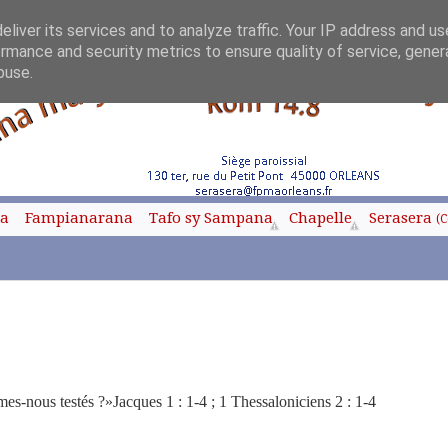
liver its services and to analyze traffic. Your IP address and u
rmance and security metrics to ensure quality of service, gene
buse.
oa
Fampianarana
Tafo sy Sampana
Chapelle
Serasera
(C
es-nous testés ?»Jacques 1 : 1-4 ; 1 Thessaloniciens 2 : 1-4