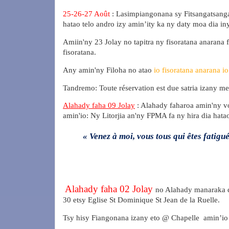
25-26-27 Août
: Lasimpiangonana sy Fitsangatsan
hatao telo andro izy amin’ity ka ny daty moa dia i
Amiin'ny 23 Jolay no tapitra ny fisoratana anarana 
fisoratana.
Any amin'ny Filoha no atao
io fisoratana anarana i
Tandremo: Toute réservation est due satria izany m
Alahady faha 09 Jolay
: Alahady faharoa amin'ny v
amin'io: Ny Litorjia an'ny FPMA fa ny hira dia hata
« Venez à moi, vous tous qui êtes fatigu
Alahady faha 02 Jolay
no Alahady manaraka d
30 etsy Eglise St Dominique St Jean de la Ruelle.
Tsy hisy Fiangonana izany eto @ Chapelle amin’io