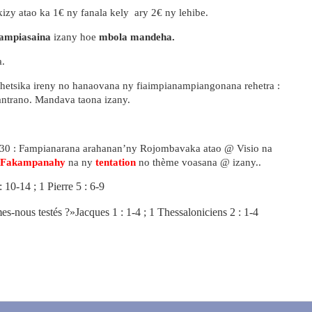
izy atao ka 1€ ny fanala kely
ary 2€ ny lehibe.
 ampiasaina
izany hoe
mbola mandeha.
a.
 hetsika ireny no hanaovana ny fiaimpianampiangonana rehetra :
antrano
. Mandava taona izany.
30 : Fampianarana arahanan’ny Rojombavaka atao @ Visio na
Fakampanahy
na ny
tentation
no thème voasana @ izany..
10-14 ; 1 Pierre 5 : 6-9
es-nous testés ?»Jacques 1 : 1-4 ; 1 Thessaloniciens 2 : 1-4