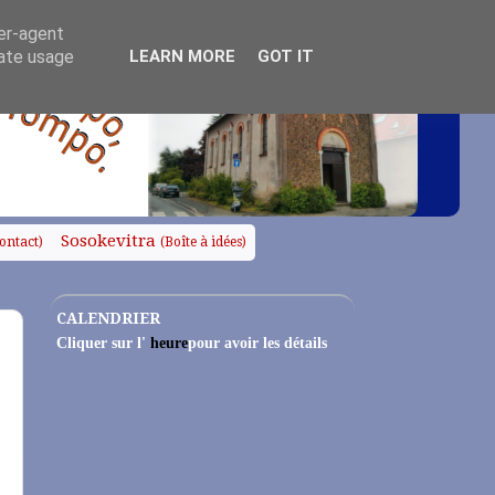
ser-agent
rate usage
LEARN MORE
GOT IT
Sosokevitra
ontact)
(Boîte à idées)
CALENDRIER
Cliquer sur l'
heure
pour avoir les détails