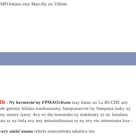
MFOrléans etsy Marcilly en Villette
1h
:
Ny kermesin’ny FPMAOrléans
izay hatao ao La RUCHE any
vide grenier, kilalao isankarazany, hampanaovin’ny Sampana isaky ny
ny mirary izany. Avy eo dia manaraka ny tsakitsaky sy ny fanalana
s sy ny hafa avy any antanindrazana sy ny avy eto antoereana koa :
vary amin’anana
rehefa manomboka takariva iny.