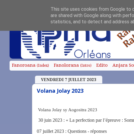
This site uses cookies from Google to de
are shared with Google along with perfo
statistics, and to detect and address a
Fanoroana
Fanolorana
Edito
Anjara S
(Index)
(Intro)
VENDREDI 7 JUILLET 2023
Volana Jolay 2023
Volana Jolay sy Aogositra 2023
30 juin 2023 : « La perfection par l’épreuve : Somm
07 juillet 2023 : Questions - réponses