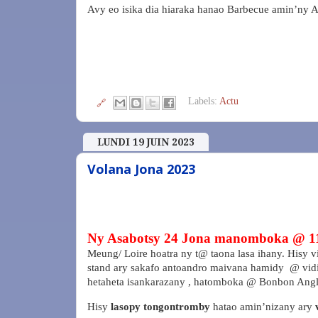
Avy eo isika dia hiaraka hanao Barbecue amin’ny A
Labels:
Actu
🔗
LUNDI 19 JUIN 2023
Volana Jona 2023
Ny Asabotsy 24 Jona manomboka @ 1
Meung/ Loire hoatra ny t@ taona lasa ihany. Hisy 
stand ary sakafo antoandro maivana hamidy
@ vidi
hetaheta isankarazany , hatomboka @ Bonbon Anglai
Hisy
lasopy tongontromby
hatao amin’nizany ary