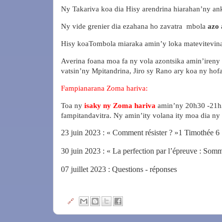
Ny Takariva koa dia Hisy arendrina hiarahan’ny ank
Ny vide grenier dia ezahana ho zavatra
mbola
azo
Hisy koaTombola miaraka amin’y loka matevitevin
Averina foana moa fa ny vola azontsika amin’ireny
vatsin’ny Mpitandrina, Jiro sy Rano ary koa ny hof
Fampianarana Zoma hariva:
Toa ny
isaky ny Zoma hariva
amin’ny 20h30 -21h
fampitandavitra. Ny amin’ity volana ity moa dia ny
23 juin 2023 : « Comment résister ? »1 Timothée 6 : 
30 juin 2023 : « La perfection par l’épreuve : Somm
07 juillet 2023 : Questions - réponses
🔗