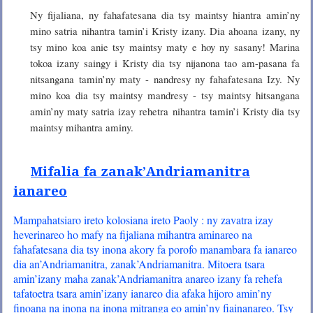
Ny fijaliana, ny fahafatesana dia tsy maintsy hiantra amin’ny
mino satria nihantra tamin’i Kristy izany. Dia ahoana izany, ny
tsy mino koa anie tsy maintsy maty e hoy ny sasany! Marina
tokoa izany saingy i Kristy dia tsy nijanona tao am-pasana fa
nitsangana tamin’ny maty - nandresy ny fahafatesana Izy. Ny
mino koa dia tsy maintsy mandresy - tsy maintsy hitsangana
amin’ny maty satria izay rehetra nihantra tamin’i Kristy dia tsy
maintsy mihantra aminy.
Mifalia fa zanak’Andriamanitra
ianareo
Mampahatsiaro ireto kolosiana ireto Paoly : ny zavatra izay
heverinareo ho mafy na fijaliana mihantra aminareo na
fahafatesana dia tsy inona akory fa porofo manambara fa ianareo
dia an’Andriamanitra, zanak’Andriamanitra. Mitoera tsara
amin’izany maha zanak’Andriamanitra anareo izany fa rehefa
tafatoetra tsara amin’izany ianareo dia afaka hijoro amin’ny
finoana na inona na inona mitranga eo amin’ny fiainanareo. Tsy