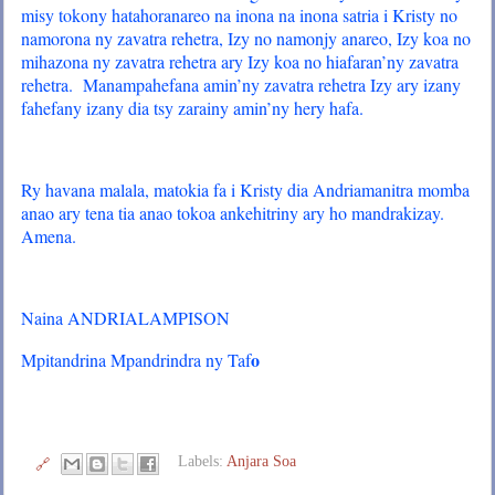
misy tokony hatahoranareo na inona na inona satria i Kristy no
namorona ny zavatra rehetra, Izy no namonjy anareo, Izy koa no
mihazona ny zavatra rehetra ary Izy koa no hiafaran’ny zavatra
rehetra. Manampahefana amin’ny zavatra rehetra Izy ary izany
fahefany izany dia tsy zarainy amin’ny hery hafa.
Ry havana malala, matokia fa i Kristy dia Andriamanitra momba
anao ary tena tia anao tokoa ankehitriny ary ho mandrakizay.
Amena.
Naina ANDRIALAMPISON
o
Mpitandrina Mpandrindra ny Taf
Labels:
Anjara Soa
🔗