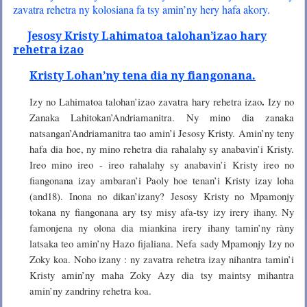
zavatra rehetra ny kolosiana fa tsy amin’ny hery hafa akory.
Jesosy Kristy Lahimatoa talohan’izao hary
rehetra izao
Kristy Lohan’ny tena dia ny fiangonana.
.
Izy no Lahimatoa talohan’izao zavatra hary rehetra izao
Izy no
Zanaka Lahitokan’Andriamanitra. Ny mino dia zanaka
natsangan’Andriamanitra tao amin’i Jesosy Kristy. Amin’ny teny
hafa dia hoe, ny mino rehetra dia rahalahy sy anabavin’i Kristy.
Ireo mino ireo - ireo rahalahy sy anabavin’i Kristy ireo no
fiangonana izay ambaran’i Paoly hoe tenan’i Kristy izay loha
(and18). Inona no dikan’izany? Jesosy Kristy no Mpamonjy
tokana ny fiangonana ary tsy misy afa-tsy izy irery ihany. Ny
famonjena ny olona dia miankina irery ihany tamin’ny ràny
latsaka teo amin’ny Hazo fijaliana. Nefa sady Mpamonjy Izy no
Zoky koa. Noho izany : ny zavatra rehetra izay nihantra tamin’i
Kristy amin’ny maha Zoky Azy dia tsy maintsy mihantra
amin’ny zandriny rehetra koa.