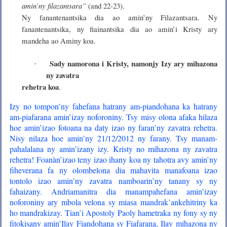
amin’ny filazantsara”
(and 22-23).
Ny fanantenantsika dia ao amin’ny Filazantsara. Ny
fanantenantsika, ny fiainantsika dia ao amin’i Kristy ary
mandeha ao Aminy koa.
Sady namorona i Kristy, namonjy Izy ary mihazona
·
ny zavatra
rehetra koa
.
Izy no tompon’ny fahefana hatrany am-piandohana ka hatrany
am-piafarana amin’izay noforoniny. Tsy misy olona afaka hilaza
hoe amin’izao fotoana na daty izao ny faran’ny zavatra rehetra.
Nisy nilaza hoe amin’ny 21/12/2012 ny farany. Tsy manam-
pahalalana ny amin’izany izy. Kristy no mihazona ny zavatra
rehetra! Foanàn’izao teny izao ihany koa ny tahotra avy amin’ny
fiheverana fa ny olombelona dia mahavita manafoana izao
tontolo izao amin’ny zavatra namboarin’ny tanany sy ny
fahaizany. Andriamanitra dia manampahefana amin’izay
noforoniny ary mbola velona sy miasa mandrak’ankehitriny ka
ho mandrakizay. Tian’i Apostoly Paoly hametraka ny fony sy ny
fitokisany amin’Ilay Fiandohana sy Fiafarana, Ilay mihazona ny