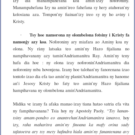
Izy dia manampahefana koa amin’izay noforoniny.
Manampahefana Izy na amin’ireo fahefana sy hery atahoran’ny
kolosiana aza. Tompon’ny fiainan’izy ireo sy ny ho aviny i
Kristy.
Tsy hoe namorona ny olombelona fotsiny i Kristy fa
·
namonjy azy koa
. Noforoniny ary miafara ao Aminy koa ny
olona. Ny ràny latsaka teo amin’ny Hazo fijaliana no
nampihavanany azy tamin’Andriamanitra Ray. Amin’ny teny
hafa dia hoe : ny olona izay noforonin’Andriamanitra dia
noforoniny mba hovonjena. Izany hoe talohan’ny fanorenana izao
tontolo izao dia efa tao amin’ny planin’Andriamanitra ny hanome
an’i Jesosy Kristy ho faty teo amin’ny Hazo fijaliana
hampihavana ny olombelona amin’Andriamanitra.
Midika ve izany fa afaka manao izay tiana hatao satria efa vita
ny fampihavanana? Tsia hoy ny Apostoly Paoly. “
Tsy hanan-
tsiny amam-pondro eo anantrehan’Andriamanitra ianareo,
hoy
izy,
raha maharitra amin’ny finoana ka mafy orina sady
tafatoetra ary tsy mety hafindra hiala amin’ny fanantenana avy