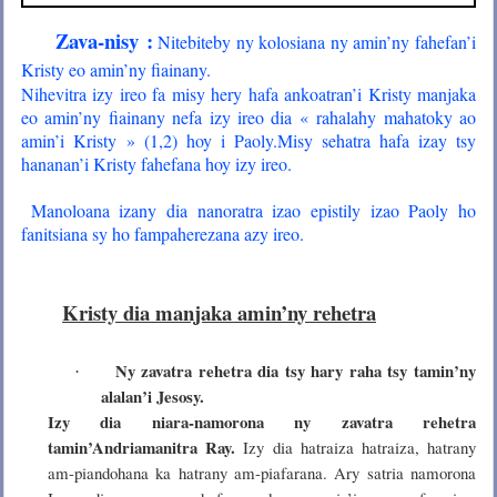
Zava-nisy :
Nitebiteby ny kolosiana ny amin’ny fahefan’i
Kristy eo amin’ny fiainany.
Nihevitra izy ireo fa misy hery hafa ankoatran’i Kristy manjaka
eo amin’ny fiainany nefa izy ireo dia « rahalahy mahatoky ao
amin’i Kristy » (1,2) hoy i Paoly.
Misy sehatra hafa izay tsy
hananan’i Kristy fahefana hoy izy ireo.
Manoloana izany dia nanoratra izao epistily izao Paoly ho
fanitsiana sy ho fampaherezana azy ireo.
Kristy dia manjaka amin’ny rehetra
Ny zavatra rehetra dia tsy hary raha tsy tamin’ny
·
alalan’i Jesosy.
Izy dia niara-namorona ny zavatra rehetra
tamin’Andriamanitra Ray.
Izy dia hatraiza hatraiza, hatrany
am-piandohana ka hatrany am-piafarana. Ary satria namorona