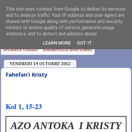
This site uses cookies from Google to deliver its services
and to analyze traffic. Your IP address and user-agent are
shared with Google along with performance and security
metrics to ensure quality of service, generate usage
Fanoroana
Fanolorana
Edito
Anjara Soa
(Index)
(Intro)
statistics, and to detect and address abuse.
Fampianarana
Tafo sy Sampana
Chapelle
LEARN MORE
GOT IT
Serasera
Sosokevitra
(Contact)
(Boîte à idées)
VENDREDI 19 OCTOBRE 2012
Fahefan'i Kristy
Kol 1, 15-23
AZO ANTOKA I KRISTY