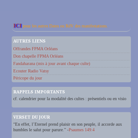
ICI
pour les autres Dates ou RdV des manifestations.
AUTRES LIENS
Offrandes FPMA Orléans
Don chapelle FPMA Orléans
Fandaharana (mis à jour avant chaque culte)
Ecouter Radio Vatsy
Péricope du jour
RAPPELS IMPORTANTS
cf. calendrier pour la modalité des cultes : présentiels ou en visio
VERSET DU JOUR
“En effet, l’Eternel prend plaisir en son peuple, il accorde aux
humbles le salut pour parure.” -
Psaumes 149:4