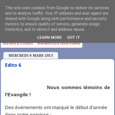
This site uses cookies from Google to deliver its services
and to analyze traffic. Your IP address and user-agent are
shared with Google along with performance and security
metrics to ensure quality of service, generate usage
Fanoroana
Fanolorana
Edito
Anjara Soa
(Index)
(Intro)
statistics, and to detect and address abuse.
Fampianarana
Tafo sy Sampana
Chapelle
LEARN MORE
GOT IT
Serasera
Sosokevitra
(Contact)
(Boîte à idées)
MERCREDI 6 MARS 2013
Edito 6
Nous sommes témoins de
l’Evangile !
Des évènements ont marqué le début d’année
dans notre paroisse :