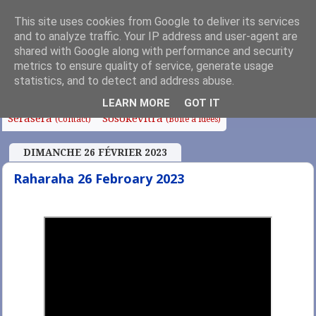
This site uses cookies from Google to deliver its services
and to analyze traffic. Your IP address and user-agent are
shared with Google along with performance and security
metrics to ensure quality of service, generate usage
Fanoroana
Fanolorana
Edito
Anjara Soa
(Index)
(Intro)
statistics, and to detect and address abuse.
Fampianarana
Tafo sy Sampana
Chapelle
LEARN MORE
GOT IT
Serasera
Sosokevitra
(Contact)
(Boîte à idées)
DIMANCHE 26 FÉVRIER 2023
Raharaha 26 Febroary 2023