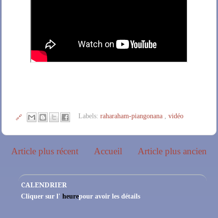
Labels:
raharaham-piangonana
,
vidéo
🔗
Article plus récent
Accueil
Article plus ancien
CALENDRIER
Cliquer sur l'
heure
pour avoir les détails