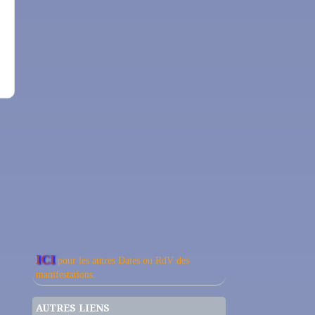
n
ICI
pour les autres Dates ou RdV des
manifestations.
AUTRES LIENS