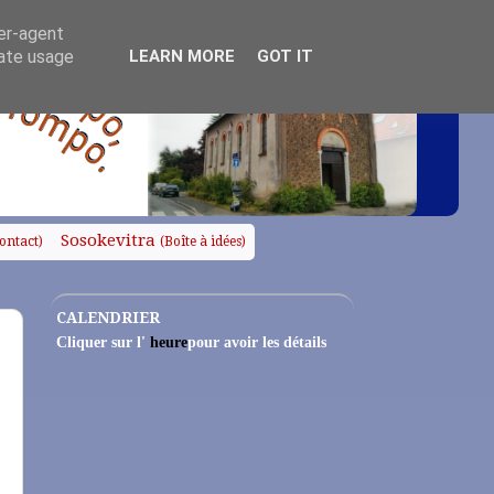
ser-agent
rate usage
LEARN MORE
GOT IT
Sosokevitra
ontact)
(Boîte à idées)
CALENDRIER
Cliquer sur l'
heure
pour avoir les détails