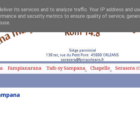
liver its services and to analyze traffic. Your IP address and u
rmance and security metrics to ensure quality of service, gene
buse.
oa
Fampianarana
Tafo sy Sampana
Chapelle
Serasera
(C
Sampana