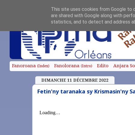
This site uses cookies from Google to de
are shared with Google along with perfo
statistics, and to detect and address a
Fanoroana
Fanolorana
Edito
Anjara S
(Index)
(Intro)
DIMANCHE 11 DÉCEMBRE 2022
Fetin'ny taranaka sy Krismasin'ny 