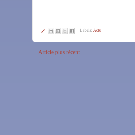
Labels:
Actu
🔗
Article plus récent