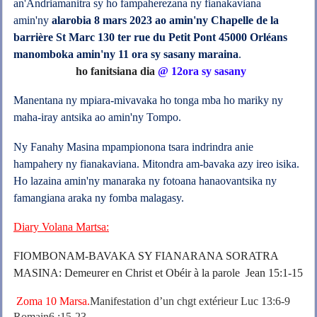
an'Andriamanitra sy ho fampaherezana ny fianakaviana
amin'ny
alarobia 8 mars 2023 ao amin'ny Chapelle de la
barrière St Marc 130 ter rue du Petit Pont 45000 Orléans
manomboka amin'ny 11 ora sy sasany maraina
.
ho fanitsiana dia
@ 12ora sy sasany
Manentana ny mpiara-mivavaka ho tonga mba ho mariky ny
maha-iray antsika ao amin'ny Tompo.
Ny Fanahy Masina mpampionona tsara indrindra anie
hampahery ny fianakaviana. Mitondra am-bavaka azy ireo isika.
Ho lazaina amin'ny manaraka ny fotoana hanaovantsika ny
famangiana araka ny fomba malagasy.
Diary Volana Martsa:
FIOMBONAM-BAVAKA SY FIANARANA SORATRA
MASINA:
Demeurer en Christ et Obéir à la parole Jean 15:1-15
Zoma 10 Marsa.
Manifestation d’un chgt extérieur Luc 13:6-9
Romain6 :15-23