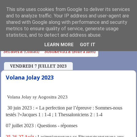
This site uses cookies from Google to deliver its services
and to analyze traffic. Your IP address and user-agent are
shared with Google along with performance and security
metrics to ensure quality of service, generate usage
Fanoroana
Fanolorana
Edito
Anjara Soa
(Index)
(Intro)
statistics, and to detect and address abuse.
Fampianarana
Tafo sy Sampana
Chapelle
LEARN MORE
GOT IT
Serasera
Sosokevitra
(Contact)
(Boîte à idées)
VENDREDI 7 JUILLET 2023
Volana Jolay 2023
Volana Jolay sy Aogositra 2023
30 juin 2023 : « La perfection par l’épreuve : Sommes-nous
testés ?»Jacques 1 : 1-4 ; 1 Thessaloniciens 2 : 1-4
07 juillet 2023 : Questions - réponses
25-26-27 Août
: Lasimpiangonana sy Fitsangatsanganana any