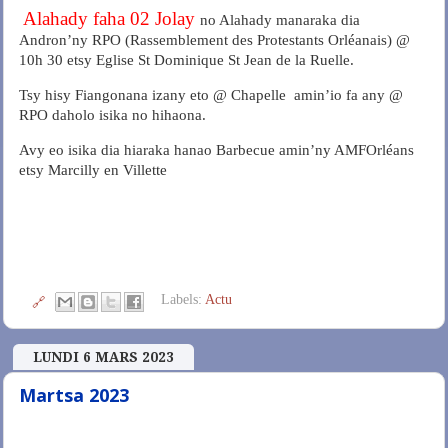
Alahady faha 02 Jolay
no Alahady manaraka dia
Andron’ny RPO (Rassemblement des Protestants Orléanais) @
10h 30 etsy Eglise St Dominique St Jean de la Ruelle.
Tsy hisy Fiangonana izany eto @ Chapelle amin’io fa any @
RPO daholo isika no hihaona.
Avy eo isika dia hiaraka hanao Barbecue amin’ny AMFOrléans
etsy Marcilly en Villette
Labels:
Actu
🔗
LUNDI 6 MARS 2023
Martsa 2023