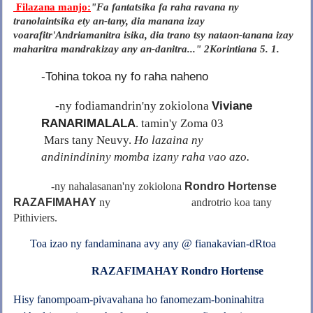
Filazana manjo:
"Fa fantatsika fa raha ravana ny
tranolaintsika ety an-tany, dia manana izay
voarafitr'Andriamanitra isika, dia trano tsy nataon-tanana izay
maharitra mandrakizay any an-danitra..." 2Korintiana 5. 1.
-Tohina tokoa ny fo raha naheno
Viviane
-ny fodiamandrin'ny zokiolona
RANARIMALALA
. tamin'y Zoma 03
Mars tany Neuvy.
Ho lazaina ny
andinindininy momba izany raha vao azo.
-ny nahalasanan'ny zokiolona
Rondro Hortense
RAZAFIMAHAY
ny
androtrio
koa tany
Pithiviers.
Toa izao ny fandaminana avy any @ fianakavian-dRtoa
RAZAFIMAHAY Rondro Hortense
Hisy fanompoam-pivavahana ho fanomezam-boninahitra