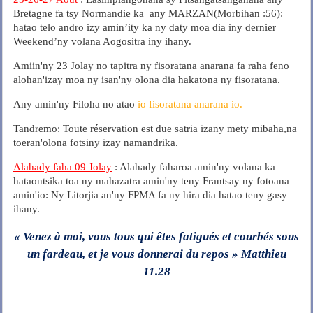
Bretagne fa tsy Normandie ka any MARZAN(Morbihan :56):
hatao telo andro izy amin’ity ka ny daty moa dia iny dernier
Weekend’ny volana Aogositra iny ihany.
Amiin'ny 23 Jolay no tapitra ny fisoratana anarana fa raha feno
alohan'izay moa ny isan'ny olona dia hakatona ny fisoratana.
Any amin'ny Filoha no atao
io fisoratana anarana io.
Tandremo: Toute réservation est due satria izany mety mibaha,na
toeran'olona fotsiny izay namandrika.
Alahady faha 09 Jolay
: Alahady faharoa amin'ny volana ka
hataontsika toa ny mahazatra amin'ny teny Frantsay ny fotoana
amin'io: Ny Litorjia an'ny FPMA fa ny hira dia hatao teny gasy
ihany.
« Venez à moi, vous tous qui êtes fatigués et courbés sous
un fardeau, et je vous donnerai du repos »
Matthieu
11.28