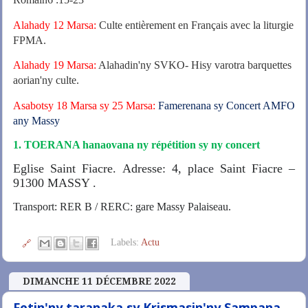
Alahady 12 Marsa:
Culte entièrement en Français avec la liturgie
FPMA.
Alahady 19 Marsa:
Alahadin'ny SVKO- Hisy varotra barquettes
aorian'ny culte.
Asabotsy 18 Marsa sy 25 Marsa:
Famerenana sy Concert AMFO
any Massy
1. TOERANA hanaovana ny répétition sy ny concert
Eglise Saint Fiacre.
Adresse: 4, place Saint Fiacre –
91300 MASSY .
Transport: RER B / RERC: gare Massy Palaiseau.
Labels:
Actu
🔗
DIMANCHE 11 DÉCEMBRE 2022
Fetin'ny taranaka sy Krismasin'ny Sampana