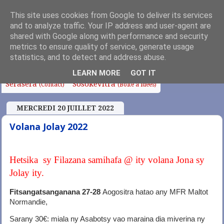
This site uses cookies from Google to deliver its services
and to analyze traffic. Your IP address and user-agent are
shared with Google along with performance and security
metrics to ensure quality of service, generate usage
Fanoroana
Fanolorana
Edito
Anjara Soa
(Index)
(Intro)
statistics, and to detect and address abuse.
Fampianarana
Tafo sy Sampana
Chapelle
LEARN MORE
GOT IT
Serasera
Sosokevitra
(Contact)
(Boîte à idées)
MERCREDI 20 JUILLET 2022
Volana Jolay 2022
Hetsika sy Filazana samihafa @ ity volana Jona sy
Jolay ity.
Fitsangatsanganana 27-28
Aogositra hatao any MFR Maltot
Normandie,
Sarany 30€: miala ny Asabotsy vao maraina dia miverina ny