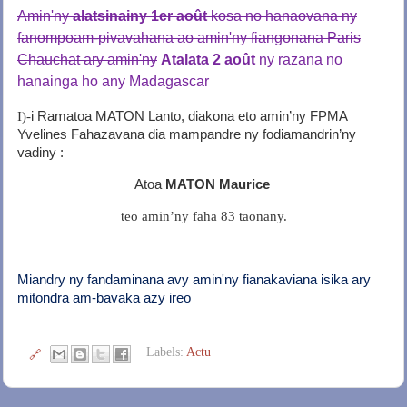
Amin'ny
alatsinainy 1er août
kosa no hanaovana ny
fanompoam-pivavahana ao amin'ny fiangonana Paris
Chauchat ary amin'ny
Atalata 2 août
ny razana no
hanainga ho any Madagascar
I)-
i Ramatoa MATON Lanto, diakona eto amin’ny FPMA
Yvelines Fahazavana dia mampandre ny fodiamandrin’ny
vadiny :
Atoa
MATON Maurice
teo amin’ny faha 83 taonany.
Miandry ny fandaminana avy amin'ny fianakaviana isika ary
mitondra am-bavaka azy ireo
Labels:
Actu
🔗