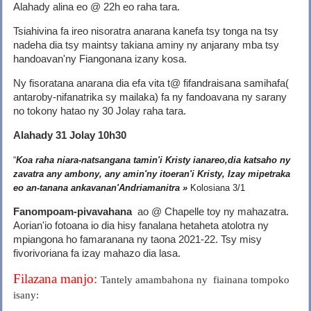
Alahady alina eo @ 22h eo raha tara.
Tsiahivina fa ireo nisoratra anarana kanefa tsy tonga na tsy
nadeha dia tsy maintsy takiana aminy ny anjarany mba tsy
handoavan'ny Fiangonana izany kosa.
Ny fisoratana anarana dia efa vita t@ fifandraisana samihafa(
antaroby-nifanatrika sy mailaka) fa ny fandoavana ny sarany
no tokony hatao ny 30 Jolay raha tara.
Alahady 31 Jolay 10h30
“
Koa raha niara-natsangana tamin'i Kristy ianareo,
dia katsaho ny
zavatra any ambony, any amin'ny itoeran'i Kristy, Izay mipetraka
eo an-tanana ankavanan'Andriamanitra »
Kolosiana 3/1
Fanompoam-pivavahana
ao @ Chapelle toy ny mahazatra.
Aorian'io fotoana io dia hisy fanalana hetaheta atolotra ny
mpiangona ho famaranana ny taona 2021-22. Tsy misy
fivorivoriana fa izay mahazo dia lasa.
Filazana manjo:
Tantely amambahona ny fiainana tompoko
isany: