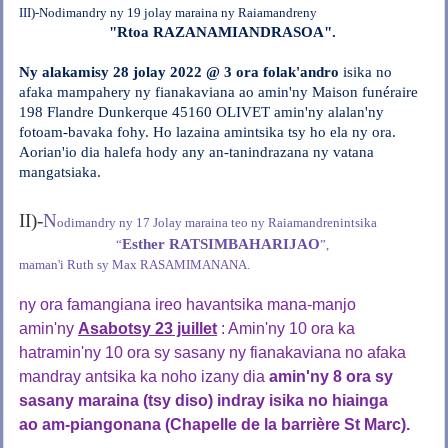
III)-Nodimandry ny 19 jolay maraina ny Raiamandreny
"Rtoa RAZANAMIANDRASOA".
Ny alakamisy 28 jolay 2022
@ 3 ora
folak'andro
isika no
afaka mampahery ny fianakaviana ao amin'ny Maison funéraire
198 Flandre Dunkerque 45160 OLIVET amin'ny alalan'ny
fotoam-bavaka fohy.
Ho lazaina amintsika tsy ho ela ny ora.
Aorian'io dia halefa hody any an-tanindrazana ny vatana
mangatsiaka.
II)-
N
odimandry ny 17 Jolay maraina teo ny Raiamandrenintsika
Esther RATSIMBAHARIJAO
“
”,
maman'i Ruth sy Max RASAMIMANANA.
ny ora famangiana ireo havantsika mana-manjo
amin'ny
Asabotsy 23 juillet
: Amin'ny 10 ora ka
hatramin'ny 10 ora sy sasany ny fianakaviana no afaka
mandray antsika ka noho izany dia
amin'ny 8 ora sy
sasany maraina (tsy diso) indray isika no hiainga
ao
am-piangonana (Chapelle de la barrière St Marc).