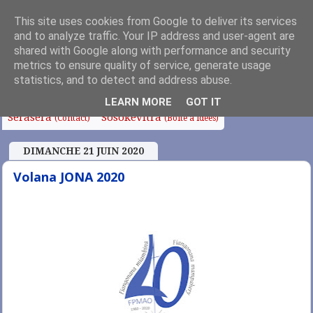
This site uses cookies from Google to deliver its services
and to analyze traffic. Your IP address and user-agent are
shared with Google along with performance and security
metrics to ensure quality of service, generate usage
Fanoroana
Fanolorana
Edito
Anjara Soa
(Index)
(Intro)
statistics, and to detect and address abuse.
Fampianarana
Tafo sy Sampana
Chapelle
LEARN MORE
GOT IT
Serasera
Sosokevitra
(Contact)
(Boîte à idées)
DIMANCHE 21 JUIN 2020
Volana JONA 2020