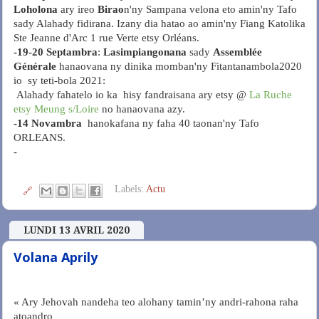
Loholona
ary ireo
Birao
n'ny Sampana velona eto amin'ny Tafo
sady Alahady fidirana. Izany dia hatao ao amin'ny Fiang Katolika
Ste Jeanne d'Arc 1 rue Verte etsy Orléans.
-19-20 Septambra
:
Lasimpiangonana
sady
Assemblée
Générale
hanaovana ny dinika momban'ny Fitantanambola2020
io sy teti-bola 2021:
Alahady fahatelo io ka hisy fandraisana ary etsy @
La Ruche
etsy Meung s/Loire
no hanaovana azy.
-14 Novambra
hanokafana ny faha 40 taonan'ny Tafo
ORLEANS.
-
Labels:
Actu
🔗
LUNDI 13 AVRIL 2020
Volana Aprily
« Ary Jehovah nandeha teo alohany tamin’ny andri-rahona raha
atoandro