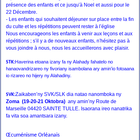
présence des enfants et ce jusqu'à Noel et aussi pour le
22 Décembre.
- Les enfants qui souhaitent déjeuner sur place entre la fin
du culte et les répétitions peuvent rester à l'église
Nous encourageons les enfants à venir aux leçons et aux
répétitions ; s'il y a de nouveaux enfants, n'hésitez pas à
vous joindre à nous, nous les accueillerons avec plaisir.
Haverina etoana izany fa ny Alahady fahatelo no
STK:
hanaovandrizareo ny fivoriany isambolana ary amin’io fotoaana
io rizareo no hijery ny Alahadiny.
Zaikaben’ny SVK/SLK dia natao nanomboka ny
SVK:
Zoma (19-20-21 Oktobra)
any amin’ny
Route de
Marseille 04420 SAINTE TULLE. Isaorana ireo nanatrika
fa vita soa amantsara izany.
Œcuménisme Orléanais