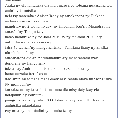
Araka ny efa fantatsika dia maromaro ireo fotoana nokasaina teto
amin’ny tafontsika
nefa tsy tanteraka : Anisan’izany ny fanokanana ny Diakona
andiany vaovao izay hiasa
mandritry ny 2 taona ho avy, ny fihaonam-ben’ny Mpandray ny
fanasàn’ny Tompo izay
natao handinika ny toe-bola 2019 sy ny teti-bola 2020, ary
indrindra ny fankalazàna ny
faha-40 taonan’ny Fiangonantsika ; Faniriana ihany ny antsika
olombelona fa ny
fandaharana dia an’Andriamanitra ary mahafantatra izay
itondràny ny fiangonany
tokoa ilay Andriamanintsika, koa ho ezahintsika ny
hanatanteraka ireo fotoana
ireo amin’ny fotoana maha-mety azy, rehefa afaka mihaona isika.
Ny momban’ny
fankalazàna ny faha-40 taona moa dia misy daty izay efa
notapahin’ny komitim-
piangonana dia ny faha 10 Octobre ho avy izao ; Ho lazaina
amintsika miandalana
eny moa ny andinindininy momba izany.