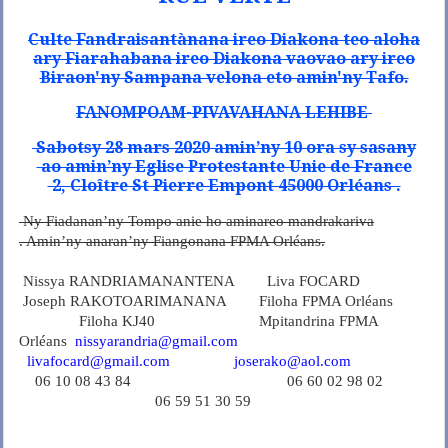
Culte Fandraisantànana ireo Diakona teo aloha
ary Fiarahabana ireo Diakona vaovao ary ireo
Biraon'ny Sampana velona eto amin'ny Tafo.
FANOMPOAM-PIVAVAHANA LEHIBE
Sabotsy 28 mars 2020 amin’ny 10 ora sy sasany
ao amin’ny Eglise Protestante Unie de France
2, Cloître St Pierre Empont 45000 Orléans .
Ny Fiadanan’ny Tompo anie ho aminareo mandrakariva
. Amin’ny anaran’ny Fiangonana FPMA Orléans.
Nissya RANDRIAMANANTENA Liva FOCARD
Joseph RAKOTOARIMANANA Filoha FPMA Orléans
Filoha KJ40 Mpitandrina FPMA
Orléans
nissyarandria@gmail.com
livafocard@gmail.com
joserako@aol.com
06 10 08 43 84 06 60 02 98 02
06 59 51 30 59