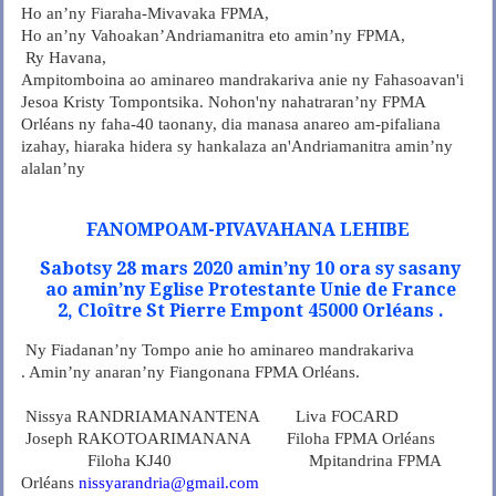
Ho an’ny Fiaraha-Mivavaka FPMA,
Ho an’ny Vahoakan’Andriamanitra eto amin’ny FPMA,
Ry Havana,
Ampitomboina ao aminareo mandrakariva anie ny Fahasoavan'i
Jesoa Kristy Tompontsika. Nohon'ny nahatraran’ny FPMA
Orléans ny faha-40 taonany, dia manasa anareo am-pifaliana
izahay, hiaraka hidera sy hankalaza an'Andriamanitra amin’ny
alalan’ny
FANOMPOAM-PIVAVAHANA LEHIBE
Sabotsy 28 mars 2020 amin’ny 10 ora sy sasany
ao amin’ny Eglise Protestante Unie de France
2, Cloître St Pierre Empont 45000 Orléans .
Ny Fiadanan’ny Tompo anie ho aminareo mandrakariva
. Amin’ny anaran’ny Fiangonana FPMA Orléans.
Nissya RANDRIAMANANTENA Liva FOCARD
Joseph RAKOTOARIMANANA Filoha FPMA Orléans
Filoha KJ40 Mpitandrina FPMA
Orléans
nissyarandria@gmail.com