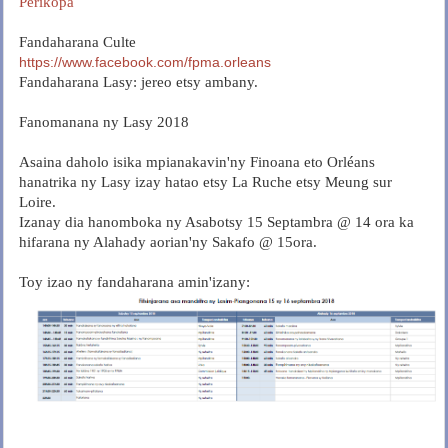
Perikopa
Fandaharana Culte
https://www.facebook.com/fpma.orleans
Fandaharana Lasy: jereo etsy ambany.
Fanomanana ny Lasy 2018
Asaina daholo isika mpianakavin'ny Finoana eto Orléans
hanatrika ny Lasy izay hatao etsy La Ruche etsy Meung sur
Loire.
Izanay dia hanomboka ny Asabotsy 15 Septambra @ 14 ora ka
hifarana ny Alahady aorian'ny Sakafo @ 15ora.
Toy izao ny fandaharana amin'izany: