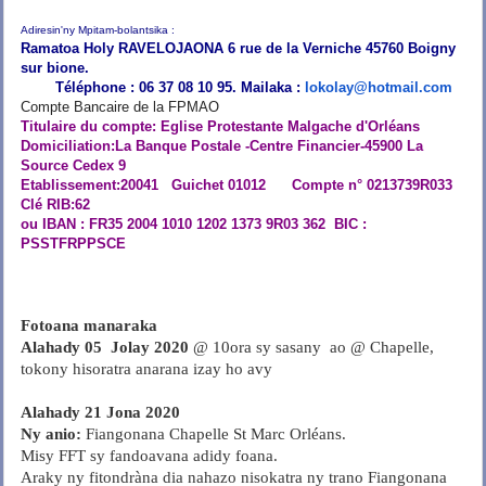
Adiresin'ny Mpitam-bolantsika :
Ramatoa Holy RAVELOJAONA 6 rue de la Verniche 45760 Boigny
sur bione.
Téléphone : 06 37 08 10 95. Mailaka :
lokolay@hotmail.com
Compte Bancaire de la FPMAO
Titulaire du compte: Eglise Protestante Malgache d'Orléans
Domiciliation:La Banque Postale -Centre Financier-45900 La
Source Cedex 9
Etablissement:20041 Guichet 01012 Compte n° 0213739R033
Clé RIB:62
ou IBAN : FR35 2004 1010 1202 1373 9R03 362 BIC :
PSSTFRPPSCE
Fotoana manaraka
Alahady 05 Jolay 2020
@ 10ora sy sasany ao @ Chapelle,
tokony hisoratra anarana izay ho avy
Alahady 21 Jona 2020
Ny anio:
Fiangonana Chapelle St Marc Orléans.
Misy FFT sy fandoavana adidy foana.
Araky ny fitondràna dia nahazo nisokatra ny trano Fiangonana