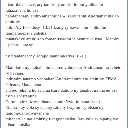
hitari-dalana azy, ary tamin’ny andri-afo nony alina ho
fahazavana ho azy,
handehanany andro aman’alina » Izany tenin’Andriamanitra ao
amin’ny
bokin’ny Eksodosy 13.21 izany ry havana no entiko ho
fampaherezana antsika
mianakavy amin’izao fotoan-tsarotra lalovantsika izao ; Matoky
ny fitarihana sy
ny fitantanan’ny Tompo mandrakariva isika ;
Manolotra ny arahaba ho anareo vahoakan’Andriamanitra rehetra
ry havana,
indrindra ianareo vahoakan’Andriamanitra eto amin’ny FPMA
Orléans. Manantena
anareo rehetra ho salama tsara daholo ny tenako, na dia eo aza
ny valan’arentina
Corona virus izay mihanaka amin’izao fotoana izao ;
Efa ho iray vola sy tapany sahady izay no tsy nisian'ny
fanompoam-pivavahana
mifanatrika tao amin'ny fiangonantsika. Iray vola sy tapany tsy
nihaonantsika ;