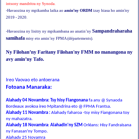
intsony mandritra ny Synoda.
-Havaozina ny mpikamba laika ao
amin’ny ORDM
izay hiasa ho amin'ny
2019 - 2020.
Sampandraharaha
-Havaozina ny lisitry ny mpikambana ao anatin’ny
samihafa
misy eto amin’ny FPMA (départements).
Ny Filohan’ny Faritany Filohan'ny FMM no manangona ny
avy amin’ny Tafo.
Ireo Vaovao eto antoerana
Fotoana Manaraka:
Alahady 04 Novambra: Tsy hisy Fiangonana
fa any @ Synaoda
Bordeaux avokoa ireo Mpitandrina eto @ FPMA Frantsa.
Alahady 11 Novambra :
Alahady faharoa -tsy misy Fiangonana toy
ny mahazatra.
Alahady 18 Novambra
:
Alahadin'ny SZM
Orléans: Hisy Fandraisana
ny Fanasan'ny Tompo.
Alahady 25 Novamra