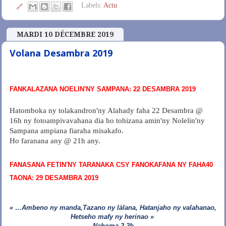
Labels:
Actu
🔗
MARDI 10 DÉCEMBRE 2019
Volana Desambra 2019
FANKALAZANA NOELIN'NY SAMPANA: 22 DESAMBRA 2019
Hatomboka ny tolakandron'ny Alahady faha 22 Desambra @
16h ny fotoampivavahana dia ho tohizana amin'ny Nolelin'ny
Sampana ampiana fiaraha misakafo.
Ho faranana any @ 21h any.
FANASANA FETIN'NY TARANAKA CSY FANOKAFANA NY FAHA40
TAONA: 29 DESAMBRA 2019
« …Ambeno ny manda,Tazano ny làlana, Hatanjaho ny valahanao,
Hetseho mafy ny herinao »
Nahoma 2.2b