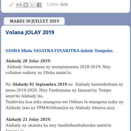
Labels:
Actu
🔗
MARDI 30 JUILLET 2019
Volana JOLAY 2019
SAMIA Miala SASATRA FINARITRA daholo Tompoko.
Alahady 28 Jolay 2019:
Alahady famaranana ny taompianarana 2018-2019: Nisy
collation natlotry ny Filoha tamin'io.
Ny
Alahady 01 Septambra 2019
no Alahady hanombohana ny
taona 2019-2020. Hisy Fandraisana ny fanasan'ny Tompo
amin'ito Alahady ito.
Tsiahivina koa isika miangona eto Orléans fa miangona isaky ny
Alahady izao ny FPMAOrléans(na ny Alahady faharoa aza).
Alahady 21 Jolay 2019:
Alahady ny akatoka ka nisy fandinihandraharaha tamin'io
fotoana io.