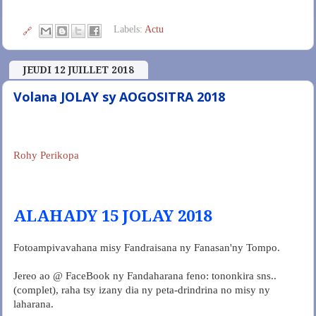
Labels:
Actu
🔗
JEUDI 12 JUILLET 2018
Volana JOLAY sy AOGOSITRA 2018
Rohy Perikopa
ALAHADY 15 JOLAY 2018
Fotoampivavahana misy Fandraisana ny Fanasan'ny Tompo.
Jereo ao @ FaceBook ny Fandaharana feno: tononkira sns..
(complet), raha tsy izany dia ny peta-drindrina no misy ny
laharana.