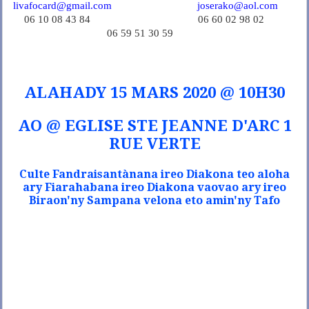
livafocard@gmail.com
joserako@aol.com
06 10 08 43 84 06 60 02 98 02
06 59 51 30 59
ALAHADY 15 MARS 2020 @ 10H30
A
O @ EGLISE STE JEANNE D'ARC 1
RUE VERTE
Culte Fandraisantànana ireo Diakona teo aloha
ary Fiarahabana ireo Diakona vaovao ary ireo
Biraon'ny Sampana velona eto amin'ny Tafo