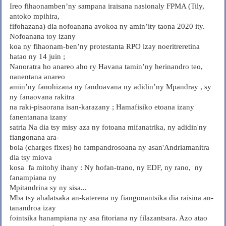
Ireo fihaonamben’ny sampana iraisana nasionaly FPMA (Tily,
antoko mpihira,
fifohazana) dia nofoanana avokoa ny amin’ity taona 2020 ity.
Nofoanana toy izany
koa ny fihaonam-ben’ny protestanta RPO izay noeritreretina
hatao ny 14 juin ;
Nanoratra ho anareo aho ry Havana tamin’ny herinandro teo,
nanentana anareo
amin’ny fanohizana ny fandoavana ny adidin’ny Mpandray , sy
ny fanaovana rakitra
na raki-pisaorana isan-karazany ; Hamafisiko etoana izany
fanentanana izany
satria Na dia tsy misy aza ny fotoana mifanatrika, ny adidin'ny
fiangonana ara-
bola (charges fixes) ho fampandrosoana ny asan'Andriamanitra
dia tsy miova
kosa fa mitohy ihany : Ny hofan-trano, ny EDF, ny rano, ny
fanampiana ny
Mpitandrina sy ny sisa...
Mba tsy ahalatsaka an-katerena ny fiangonantsika dia raisina an-
tanandroa izay
fointsika hanampiana ny asa fitoriana ny filazantsara. Azo atao