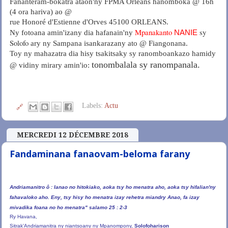
Fananteram-bokatra ataon'ny FPMA Orléans hanomboka @ 16h
(4 ora hariva) ao @
rue Honoré d'Estienne d'Orves 45100 ORLEANS.
Mpanakanto
sy
Ny fotoana amin'izany dia hafanain'ny
NANIE
Solofo
ary ny Sampana isankarazany ato @ Fiangonana.
Toy ny mahazatra dia hisy tsakitsaky sy ranomboankazo hamidy
tonombalala sy ranompanala.
@ vidiny mirary amin'io:
Labels:
Actu
🔗
MERCREDI 12 DÉCEMBRE 2018
Fandaminana fanaovam-beloma farany
Andriamanitro ô : Ianao no hitokiako, aoka tsy ho menatra aho, aoka tsy hifalian'ny
fahavaloko aho. Eny, tsy hisy ho menatra izay rehetra miandry Anao, fa izay
mivadika foana no ho menatra" salamo 25 : 2-3
Ry Havana,
Sitrak'Andriamanitra ny niantsoany ny Mpanompony,
Solofoharison