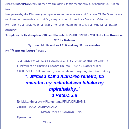
ANDRIAMAMPIONONA
, hody any any aminy tamin'ny sabotsy 8 décembre 2018 lasa
teo.
Itompokolahy dia Filohan'ny sampana zava-maneno eto amin'ny tafo FPMA Orléans ary
mpikambana mavitrika ao amin'ny sampana antoko mpihira Amboara Orléans.
Ny nofony dia hatao veloma farany, ho fanomezam-boninahitra an'Andriamanitra ao
amin'ny :
Temple de la Rédemption - 16 rue Chauchat - 75009 PARIS - M°8 Richelieu Drouot na
M°7 Le Peletier
Ny zomà 14 décembre 2018 amin'ny 11 ora maraina.
"Mise en bière"
Ny
kosa :
dia hatao ny Zoma 14 desambra amin'ny 9h30 tsy diso ao amin'ny
Funérarium de l'Institut Gustave Roussy : Rue du Docteur Pinel -
94805 VILLEJUIF. Araka ny toromaridàlana mipaingotra etsy ambony.
"
...Miraisa saina hianareo rehetra, ka
miaraha ory, mifankatiava tahaka ny
mpirahalahy.."
1 Petera 3.8
Ny Mpitandrina sy ny Fiangonana FPMA ORLEANS.
Joseph RAKOTOARIMANANA
Nissya RANDRIAMANANTENA
Mpitandrina
Filoha.