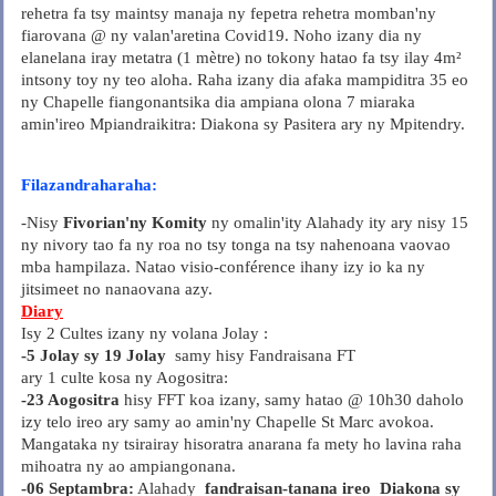
rehetra fa tsy maintsy manaja ny fepetra rehetra momban'ny
fiarovana @ ny valan'aretina Covid19. Noho izany dia ny
elanelana iray metatra (1 mètre) no tokony hatao fa tsy ilay 4m²
intsony toy ny teo aloha. Raha izany dia afaka mampiditra 35 eo
ny Chapelle fiangonantsika dia ampiana olona 7 miaraka
amin'ireo Mpiandraikitra: Diakona sy Pasitera ary ny Mpitendry.
Filazandraharaha:
-Nisy
Fivorian'ny Komity
ny omalin'ity Alahady ity ary nisy 15
ny nivory tao fa ny roa no tsy tonga na tsy nahenoana vaovao
mba hampilaza. Natao visio-conférence ihany izy io ka ny
jitsimeet no nanaovana azy.
Diary
Isy 2 Cultes izany ny volana Jolay :
-5 Jolay sy 19 Jolay
samy hisy Fandraisana FT
ary 1 culte kosa ny Aogositra:
-23 Aogositra
hisy FFT koa izany, samy hatao @ 10h30 daholo
izy telo ireo ary samy ao amin'ny Chapelle St Marc avokoa.
Mangataka ny tsirairay hisoratra anarana fa mety ho lavina raha
mihoatra ny ao ampiangonana.
-06 Septambra:
Alahady
fandraisan-tanana ireo Diakona sy