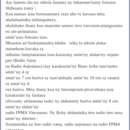
Ary hatreto dia tsy mbola fantatra ny faharetan'izany fotoana
fihiboana izany ;
Koa manao izao horonantsary izao aho ry havana mba
ahafahantsika mifampahery,
ahafahako ihany koa manome anareo ireo vaovaom-piangonana
eo am-pelatanana
amin’izao fotoana izao.
Misaotra an'Andriamanitra lehibe isika fa mbola afaka
miombom-bavaka sy
mihaino fampianarana isan-karazany amin'ny alalan'ny onjam-
peo (Radio Vatsy
na Radio Anjomara) izay karakarain'ny Birao foibe isan'andro
amin’ny 4 sy
amin’ny 7 ora hariva sy isan'alahady amin’ny 10 ora sy sasany
sy amin’ny 4
ora hariva. Misy ihany koa ny fanompoam-pivavahana izay
karakarain’ny faritany
afovoany atsinanana isaky ny alakamisy hariva amin’ny 8 ora
amin’ny alalan’ny
radio FPMA Vincennes. Ny Rohy ahitantsika ireo radio ireo moa
amin’ny internet :
Soratantsika ny hoe radio vatsy, radio anjomara na radio FPMA
vincennes .