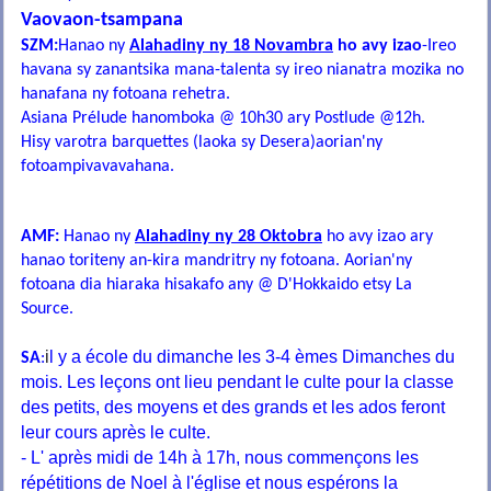
Vaovaon-tsampana
SZM:
Hanao ny
Alahadiny ny 18 Novambra
ho avy izao
-Ireo
havana sy zanantsika mana-talenta sy ireo nianatra mozika no
hanafana ny fotoana rehetra.
Asiana Prélude hanomboka @ 10h30 ary Postlude @12h.
Hisy varotra barquettes (laoka sy Desera)aorian'ny
fotoampivavavahana.
AMF:
Hanao ny
Alahadiny ny 28 Oktobra
ho avy izao ary
hanao toriteny an-kira mandritry ny fotoana. Aorian'ny
fotoana dia hiaraka hisakafo any @ D'Hokkaido etsy La
Source.
i
l y a école du dimanche les 3-4 èmes Dimanches du
SA
:
mois. Les leçons ont lieu pendant le culte pour la classe
des petits, des moyens et des grands et les ados feront
leur cours après le culte.
- L' après midi de 14h à 17h, nous commençons les
répétitions de Noel à l'église et nous espérons la