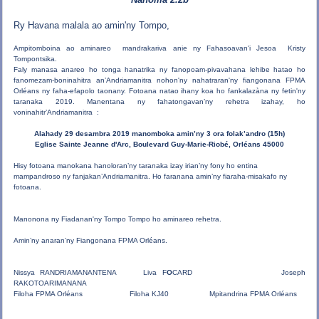
Ry Havana malala ao amin'ny Tompo,
Ampitomboina ao aminareo mandrakariva anie ny Fahasoavan'i Jesoa Kristy
Tompontsika.
Faly manasa anareo ho tonga hanatrika ny fanopoam-pivavahana lehibe hatao ho
fanomezam-b
oninahitra an’Andriamanitra nohon'ny nahatraran'ny fiangonana FPMA
Orléans ny faha-efapolo taonany. Fotoana natao ihany koa ho fankalazàna ny fetin'ny
taranaka 2019.
Manentana ny fahatongavan’ny rehetra izahay, ho
voninahitr’Andriamanitra :
Alahady 29 desambra 2019 manomboka amin’ny 3 ora folak’andro (15h)
Eglise Sainte Jeanne d'Arc, Boulevard Guy-Marie-Riobé, Orléans 45000
Hisy fotoana manokana hanoloran’ny taranaka izay irian’ny fony ho entina
mampandroso ny fanjakan’Andriamanitra.
Ho faranana amin’ny fiaraha-misakafo ny
fotoana.
Manonona ny Fiadanan'ny Tompo Tompo ho aminareo rehetra.
Amin’ny anaran’ny Fiangonana FPMA Orléans.
Nissya RANDRIAMANANTENA Liva F
O
CARD Joseph
RAKOTOARIMANANA
Filoha FPMA Orléans Filoha KJ40 Mpitandrina FPMA Orléans