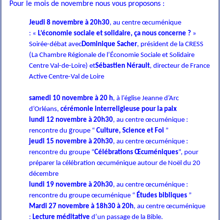
Pour le mois de novembre nous vous proposons :
Jeudi 8 novembre à 20h30
, au centre œcuménique
:
«
L’économie sociale et solidaire, ça nous concerne ?
»
Soirée-débat
avec
D
ominique Sacher
, président de la CRESS
(
La Chambre Régionale de
l’Économie
Sociale et Solidaire
Centre Val-de-Loire
) et
Sébastien Nérault
, directeur de France
Active Centre-Val de Loire
samedi 10 novembre
à 20 h
, à l’église Jeanne d’Arc
d’Orléans,
cérémonie interreligieuse pour la paix
lundi 12 novembre à 20h30
, au centre œcuménique :
g
rencontre du
roupe “
Culture, Science et Foi
”
jeudi 15 novembre à 20h30
, au centre œcuménique :
rencontre du groupe “
Célébrations Œcuméniques
”, pour
préparer la célébration œcuménique autour de Noël du 20
décembre
lundi 19 novembre à 20h30
, au centre œcuménique :
rencontre du groupe œcuménique “
Études bibliques
”
Mardi 27 novembre
à 18h
30 à 20h
, au centre œcuménique
:
Lecture méditative
d’un passage de la Bible.