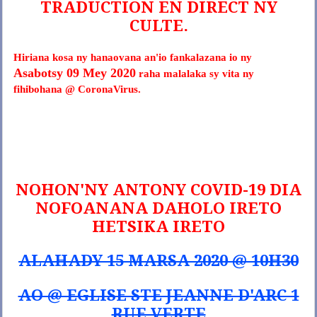
TRADUCTION EN DIRECT NY
CULTE.
Hiriana kosa ny hanaovana an'io fankalazana io ny
Asabotsy 09 Mey 2020
raha malalaka sy vita ny
fihibohana @ CoronaVirus.
NOHON'NY ANTONY COVID-19 DIA
NOFOANANA DAHOLO IRETO
HETSIKA IRETO
ALAHADY 15 MARSA 2020 @ 10H30
A
O @ EGLISE STE JEANNE D'ARC 1
RUE VERTE