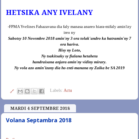
HETSIKA ANY IVELANY
-FPMA Yvelines Fahazavana dia faly manasa anareo hiara-mifaly amin'izy
ireo ny
Sabotsy 10 Novembre 2018 amin'ny 3 ora tolak'andro ka hatramin'ny 7
ora hariva.
Hisy ny Loto,
Ny tsakitsaky sy fialana hetaheta
handraisana anjara amin'ny vidiny mirary.
Ny vola azo amin'izany dia ho enti-manana ny Zaika be SA 2019
Labels:
Actu
🔗
MARDI 4 SEPTEMBRE 2018
Volana Septambra 2018