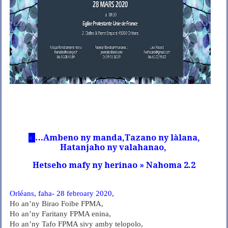
«
…Ambeno ny manda,Tazano ny làlana,
Hatanjaho ny valahanao,
Hetseho mafy ny herinao » Nahoma 2.2
Orléans, faha- 28 febroary 2020,
Ho an’ny Birao Foibe FPMA,
Ho an’ny Faritany FPMA enina,
Ho an’ny Tafo FPMA sivy amby telopolo,