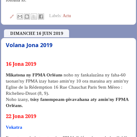
Labels:
Actu
🔗
DIMANCHE 16 JUIN 2019
Volana Jona 2019
16 Jona 2019
Mikatona ny FPMA Orléans
noho ny fankalazàna ny faha-60
taonan'ny FPMA izay hatao amin'ny 10 ora maraina ary amin'ny
Eglise de la Rédemption 16 Rue Chauchat Paris 9em Méreo :
Richelieu-Druot (8, 9).
Noho izany,
tsisy fanompoam-pivavahana aty amin'ny FPMA
Orléans.
22 Jona 2019
Vokatra