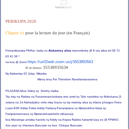
PERIKOPA 2020
Cliquer ici
pour la lecture du jour (en Français)
Fotoambavaka FAfAts: Isaky ny
Alakamisy alina
manomboka @ 8 ora alina tel 09 72
63 41 38 *
https://us02web.zoom.us/j/3553893563
na koa @ Zoom
3553893563#
ID de réunion:
Ny Alakamisy 02 Jolay :Mitarika
Mitory teny Pst Théodore Randriamanantena
FILAZANA ilàna Valiny sy Setriny maika.
Tsy nisy na Rakitra na Fananteram-bokatra teto amin'ny Tafo nandritra ny fihibohana (3
volana na 14 Alahady)teo nefa misy foana ny tsy maintsy aloa sy efaina (charges Fixes:
Loyer-EDF-Adidy Foibe-Adidy Faritany-Fanampiana ny Mpitandrina-Vatsy sy
Fampiantranoana ny Mpitandrina(rehefa mihaona)),
koa
Manainga antsika hanefa ny Adidy na Anjara Rakitra hatramin'izay eo @ FPMAO.
Azo atao ny Virement Bancaire na koa Chèque Bancaire.