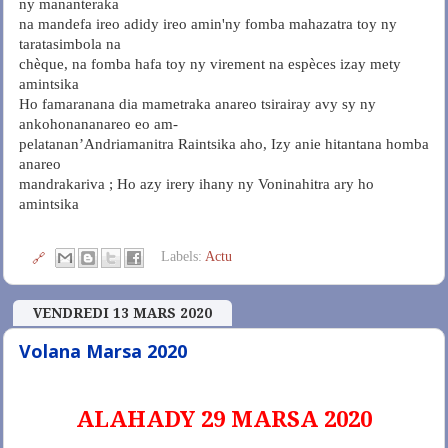
ny mananteraka
na mandefa ireo adidy ireo amin'ny fomba mahazatra toy ny
taratasimbola na
chèque, na fomba hafa toy ny virement na espèces izay mety
amintsika
Ho famaranana dia mametraka anareo tsirairay avy sy ny
ankohonananareo eo am-
pelatanan’Andriamanitra Raintsika aho, Izy anie hitantana homba
anareo
mandrakariva ; Ho azy irery ihany ny Voninahitra ary ho
amintsika
Labels:
Actu
🔗
VENDREDI 13 MARS 2020
Volana Marsa 2020
ALAHADY 29 MARSA 2020